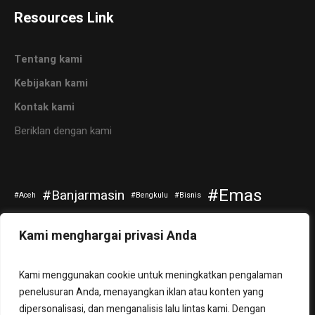
Resources Link
Tentang kami
Kebijakan kami
Kontak kami
Beriklan dengan kami
Emas
Banjarmasin
Aceh
Bengkulu
Bisnis
Kripto
Investasi
Jokowi
Kuliner
Otomotif
Kami menghargai privasi Anda
Politik
Saham
Pendidikan
Riau
Selebritis
Kami menggunakan cookie untuk meningkatkan pengalaman
Sepakbola
Tanah Bumbu
Teknologi
Travel
Tuban
penelusuran Anda, menayangkan iklan atau konten yang
dipersonalisasi, dan menganalisis lalu lintas kami. Dengan