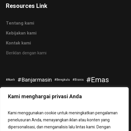
Resources Link
Tentang kami
Kebijakan kami
Kontak kami
Beriklan dengan kami
Emas
Banjarmasin
Aceh
Bengkulu
Bisnis
Kripto
Investasi
Jokowi
Kuliner
Otomotif
Kami menghargai privasi Anda
Politik
Saham
Pendidikan
Riau
Selebritis
Kami menggunakan cookie untuk meningkatkan pengalaman
Sepakbola
Tanah Bumbu
Teknologi
Travel
Tuban
penelusuran Anda, menayangkan iklan atau konten yang
dipersonalisasi, dan menganalisis lalu lintas kami. Dengan