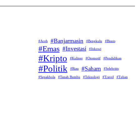
Banjarmasin
Aceh
Bengkulu
Bisnis
Emas
Investasi
Jokowi
Kripto
Kuliner
Otomotif
Pendidikan
Politik
Saham
Riau
Selebritis
Sepakbola
Tanah Bumbu
Teknologi
Travel
Tuban