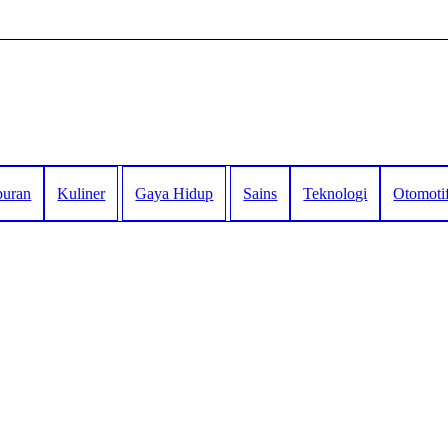
buran
Kuliner
Gaya Hidup
Sains
Teknologi
Otomoti