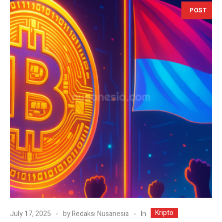
POST
Kripto
In
July 17, 2025
by
Redaksi Nusanesia