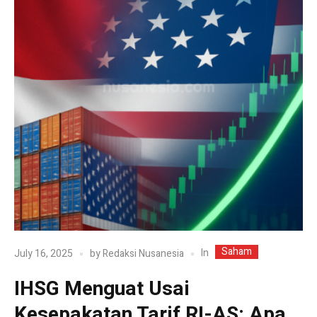
Saham
In
July 16, 2025
by
Redaksi Nusanesia
IHSG Menguat Usai
Kesepakatan Tarif RI-AS: Apa