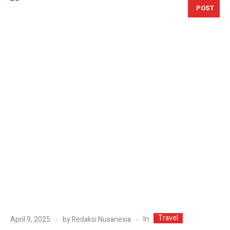
POST
Travel
In
April 9, 2025
by
Redaksi Nusanesia