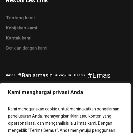
Resources Link
Tentang kami
Kebijakan kami
Kontak kami
Beriklan dengan kami
Emas
Banjarmasin
Aceh
Bengkulu
Bisnis
Kripto
Investasi
Jokowi
Kuliner
Otomotif
Kami menghargai privasi Anda
Politik
Saham
Pendidikan
Riau
Selebritis
Kami menggunakan cookie untuk meningkatkan pengalaman
Sepakbola
Tanah Bumbu
Teknologi
Travel
Tuban
penelusuran Anda, menayangkan iklan atau konten yang
dipersonalisasi, dan menganalisis lalu lintas kami. Dengan
mengeklik "Terima Semua", Anda menyetujui penggunaan