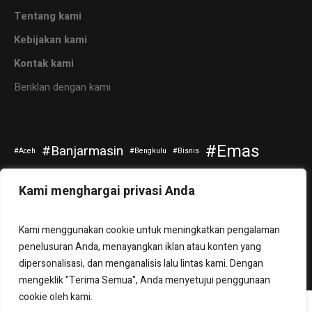
Tentang kami
Kebijakan kami
Kontak kami
Beriklan dengan kami
Emas
Banjarmasin
Aceh
Bengkulu
Bisnis
Kripto
Investasi
Jokowi
Kuliner
Otomotif
Kami menghargai privasi Anda
Politik
Saham
Pendidikan
Riau
Selebritis
Kami menggunakan cookie untuk meningkatkan pengalaman
Sepakbola
Tanah Bumbu
Teknologi
Travel
Tuban
penelusuran Anda, menayangkan iklan atau konten yang
dipersonalisasi, dan menganalisis lalu lintas kami. Dengan
mengeklik "Terima Semua", Anda menyetujui penggunaan
cookie oleh kami.