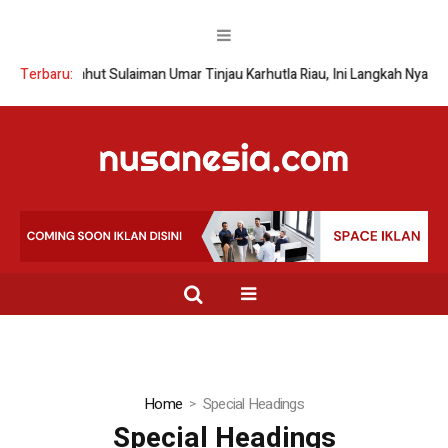
Terbaru:
Wamenhut Sulaiman Umar Tinjau Karhutla Riau, Ini Langkah Nyata
Home
Special Headings
Special Headings