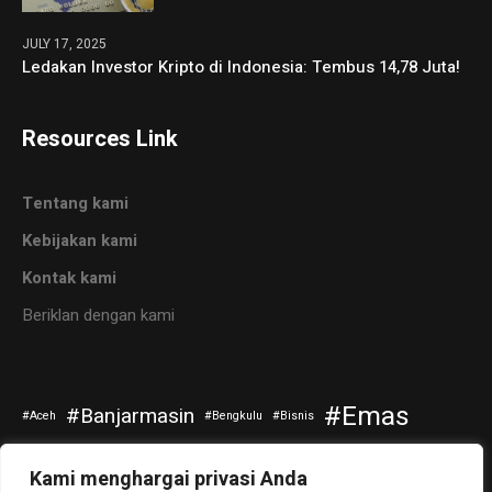
JULY 17, 2025
Ledakan Investor Kripto di Indonesia: Tembus 14,78 Juta!
Resources Link
Tentang kami
Kebijakan kami
Kontak kami
Beriklan dengan kami
Emas
Banjarmasin
Aceh
Bengkulu
Bisnis
Kripto
Investasi
Jokowi
Kuliner
Otomotif
Kami menghargai privasi Anda