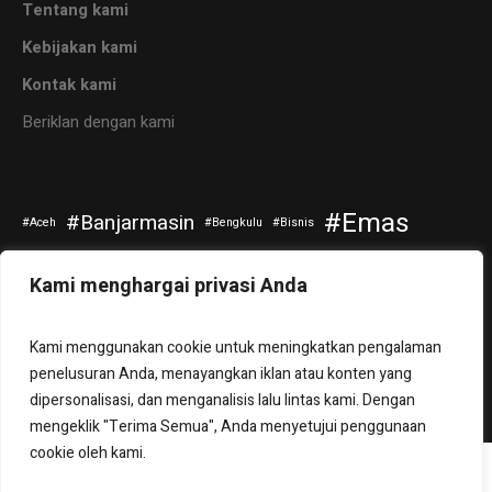
Tentang kami
Kebijakan kami
Kontak kami
Beriklan dengan kami
Emas
Banjarmasin
Aceh
Bengkulu
Bisnis
Kripto
Investasi
Jokowi
Kuliner
Otomotif
Kami menghargai privasi Anda
Politik
Saham
Pendidikan
Riau
Selebritis
Kami menggunakan cookie untuk meningkatkan pengalaman
Sepakbola
Tanah Bumbu
Teknologi
Travel
Tuban
penelusuran Anda, menayangkan iklan atau konten yang
dipersonalisasi, dan menganalisis lalu lintas kami. Dengan
mengeklik "Terima Semua", Anda menyetujui penggunaan
cookie oleh kami.