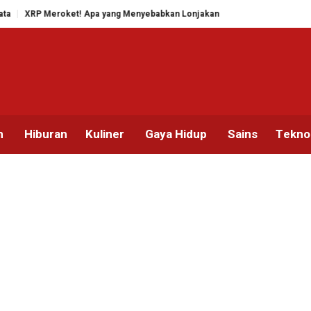
XRP Meroket! Apa yang Menyebabkan Lonjakan Ini
Ledakan Investor K
n
Hiburan
Kuliner
Gaya Hidup
Sains
Tekno