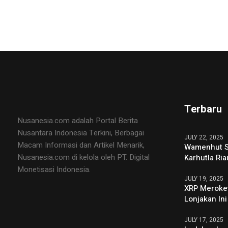
Terbaru
Nusanesia.com adalah Portal Berita
Nusantara Indonesia Terkini, Berbagai
JULY 22, 2025
Macam Informasi dan Artikel Menarik,
Wamenhut S
Nusanesia.com di kelola oleh PT. Digital
Karhutla Ria
Monetisasi Indonesia.
JULY 19, 2025
XRP Meroke
Lonjakan Ini
JULY 17, 2025