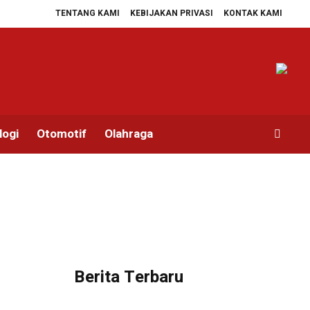
TENTANG KAMI
KEBIJAKAN PRIVASI
KONTAK KAMI
ripto di Indonesia: Tembus 14,78 Juta!
IHSG Menguat Usai Kesepakatan Tar
logi
Otomotif
Olahraga
Berita Terbaru