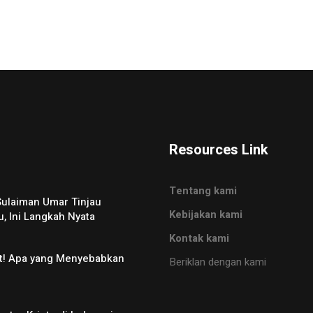
Resources Link
Tentang kami
ulaiman Umar Tinjau
Kebijakan kami
u, Ini Langkah Nyata
Kontak kami
t! Apa yang Menyebabkan
Beriklan dengan kami