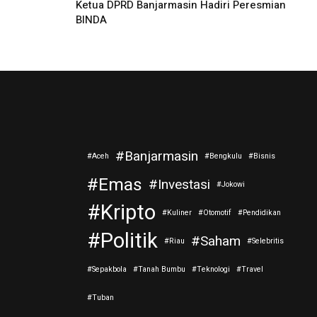
Ketua DPRD Banjarmasin Hadiri Peresmian
BINDA
Banjarmasin
Aceh
Bengkulu
Bisnis
Emas
Investasi
Jokowi
Kripto
Kuliner
Otomotif
Pendidikan
Politik
Saham
Riau
Selebritis
Sepakbola
Tanah Bumbu
Teknologi
Travel
Tuban